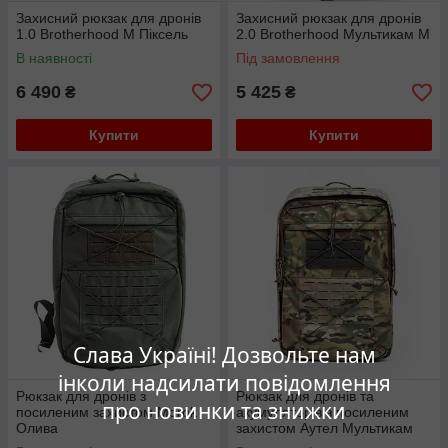
Захисний рюкзак для дронів
Захисний рюкзак для дронів
1.0 Brotherhood M Піксель
2.0 Brotherhood Мультикам M
В наявності
Під замовлення
6 490
5 425
₴
₴
Купити
Купити
Слава Україні! Дозвольте нам
інколи надсилати повідомлення
Рюкзак для дронів з
Рюкзак для дронів та
про новинки та знижки
посиленим захистом Morok
акумуляторів з посиленим
Олива
захистом Аутел Мультикам