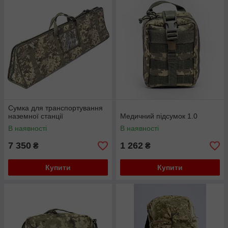
надійність. Вони також мають зручні системи носіння, щоб
забезпечити комфорт при довгих походах або місіях. Розділ
"Тактичні рюкзаки, медичні рюкзаки та рюкзаки для дронів" -
це ваша одна зупинка для знаходження ідеального рюкзака,
щоб задовольнити ваші унікальні потреби і вимоги.
Сумка для транспортування
наземної станції
Медичний підсумок 1.0
В наявності
В наявності
7 350
1 262
₴
₴
Купити
Купити