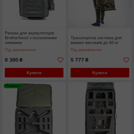
Рюкзак для акумуляторів
Brotherhood з посиленими
Транспортна система для
лямками
важких вантажів до 60 кг
Під замовлення
Під замовлення
8 380
5 777
₴
₴
Купити
Купити
Новинка