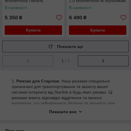
Brotherhood Піксель
1.0 Brotherhood M Мультикам
В наявності
В наявності
5 350
6 490
₴
₴
Купити
Купити
Показати ще
1
/ 3
Рюкзак для Старлінк
: Наші рюкзаки спеціально
призначені для транспортування та захисту вашої
системи інтернету від Starlink в будь-яких умовах. Ці
рюкзаки мають відповідні відділення та захисні
матеріали, що забезпечують безпеку та зручність при
перевезенні вашого обладнання.
Показати все
Захисний рюкзак для дронів
: Наша лінійка
захисних рюкзаків для дронів розроблена для
забезпечення максимального захисту вашого