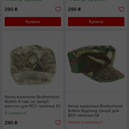
290
290
₴
₴
Купити
Купити
Кепка мазепінка Brotherhood
Bullets А-такс ау тризуб
рипстоп для ВСУ тактична 62
Кепка мазепінка Brotherhood
Bullets Вудленд тризуб для
В наявності
ВСК тактична 58
290
Немає в наявності
₴