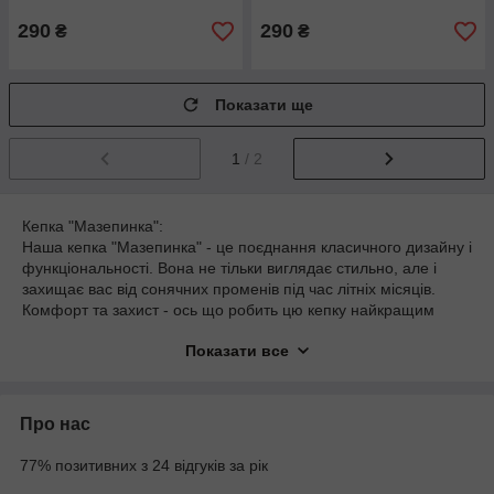
290
290
₴
₴
Показати ще
1
/ 2
Кепка "Мазепинка":
Наша кепка "Мазепинка" - це поєднання класичного дизайну і
функціональності. Вона не тільки виглядає стильно, але і
захищає вас від сонячних променів під час літніх місяців.
Комфорт та захист - ось що робить цю кепку найкращим
вибором.
Показати все
Панама для ЗСУ:
Наша тактична панама спеціально розроблена для Збройних
Сил України. Вона поєднує в собі військову міцність та
Про нас
практичність з комфортом носіння. Ця панама стане
незамінною в вашому арсеналі в гарячу пору.
77% позитивних з 24 відгуків за рік
Тактична Шапка: