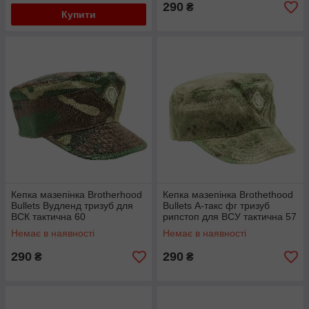
290
₴
Купити
Кепка мазепінка Brotherhood
Кепка мазепінка Brothethood
Bullets Вудленд тризуб для
Bullets А-такс фг тризуб
ВСК тактична 60
рипстоп для ВСУ тактична 57
Немає в наявності
Немає в наявності
290
290
₴
₴