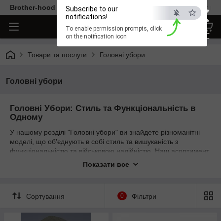
×
Brother-hood - Одяг та аксесуари тільки від перевірених ви
Subscribe to our
notifications!
To enable permission prompts, click
ESC
on the notification icon
Товари та послуги
Головні убори
Головні убори
Головні Убори: Стиль та Функціональність в
Одному
У нашому розділі "Головні убори" ви знайдете різноманітні
моделі, що об'єднують в собі стиль та вишуканість з
функціональністю та військовою надійністю. Наш асортимент
включає в себе кепку "Мазепинка," тактичну панаму для ЗСУ,
Показати все
тактичну шапку і зимову шапку-балаклаву.
Сортування
0
Фільтри