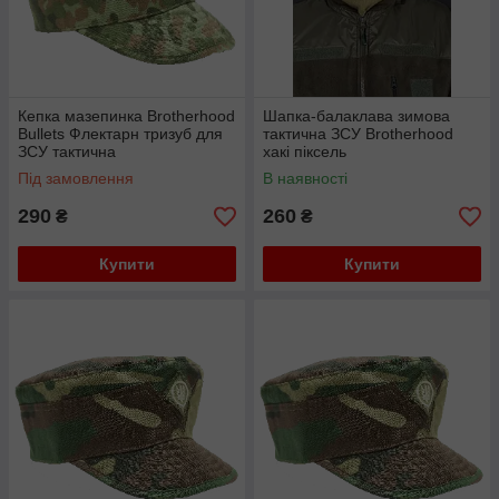
Кепка мазепинка Brotherhood
Шапка-балаклава зимова
Bullets Флектарн тризуб для
тактична ЗСУ Brotherhood
ЗСУ тактична
хакі піксель
Під замовлення
В наявності
290
260
₴
₴
Купити
Купити