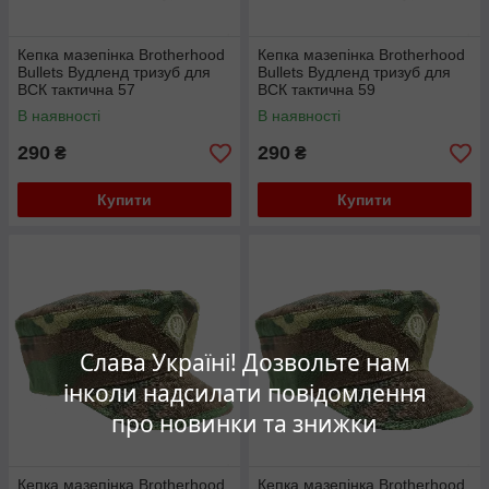
Кепка мазепінка Brotherhood
Кепка мазепінка Brotherhood
Bullets Вудленд тризуб для
Bullets Вудленд тризуб для
ВСК тактична 57
ВСК тактична 59
В наявності
В наявності
290
290
₴
₴
Купити
Купити
Слава Україні! Дозвольте нам
інколи надсилати повідомлення
про новинки та знижки
Кепка мазепінка Brotherhood
Кепка мазепінка Brotherhood