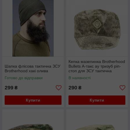
Кепка мазепинка Brotherhood
Шапка флісова тактична ЗСУ
Bullets А-такс ау тризуб ріп-
Brotherhood хакі олива
стоп для ЗСУ тактична
Готово до відправки
В наявності
299
290
₴
₴
Купити
Купити