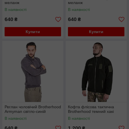
меланж
меланж
В наявності
В наявності
640
640
₴
₴
Купити
Купити
Реглан чоловічий Brotherhood
Кофта флісова тактична
Armyman світло-синій
Brotherhood темний хакі
В наявності
В наявності
640
1 200
₴
₴