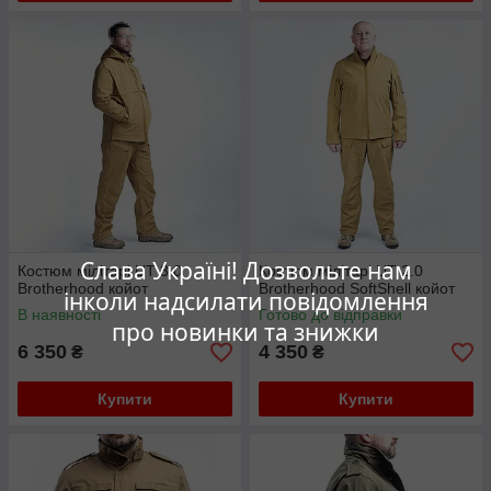
Слава Україні! Дозвольте нам
Костюм мілітарі UT 3.0
Костюм мілітарі UT 2.0
Brotherhood койот
Brotherhood SoftShell койот
інколи надсилати повідомлення
В наявності
Готово до відправки
про новинки та знижки
6 350
4 350
₴
₴
Купити
Купити