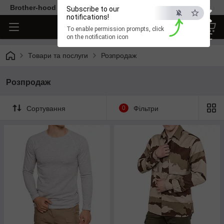
×
Brother-hood - Одяг та аксесуари тільки від перевірених ви
Subscribe to our
notifications!
To enable permission prompts, click
ESC
on the notification icon
Товари та послуги
Розпродаж
Розпродаж
Сортування
0
Фільтри