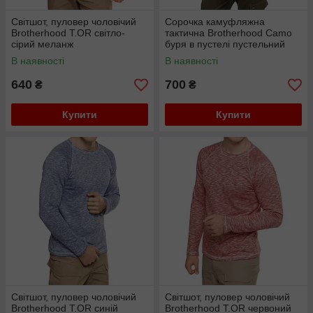
Світшот, пуловер чоловічий
Сорочка камуфляжна
Brotherhood T.OR світло-
тактична Brotherhood Camo
сірий меланж
буря в пустелі пустельний
камуфляж
В наявності
В наявності
640
700
₴
₴
Купити
Купити
Світшот, пуловер чоловічий
Світшот, пуловер чоловічий
Brotherhood T.OR синій
Brotherhood T.OR червоний