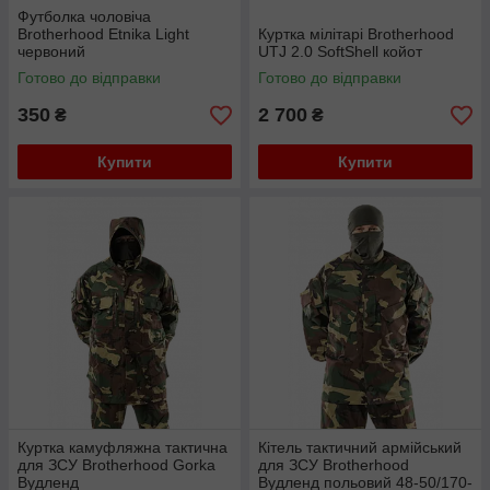
Футболка чоловіча
Brotherhood Etnika Light
Куртка мілітарі Brotherhood
червоний
UTJ 2.0 SoftShell койот
Готово до відправки
Готово до відправки
350
2 700
₴
₴
Купити
Купити
Куртка камуфляжна тактична
Кітель тактичний армійський
для ЗСУ Brotherhood Gorka
для ЗСУ Brotherhood
Вудленд
Вудленд польовий 48-50/170-