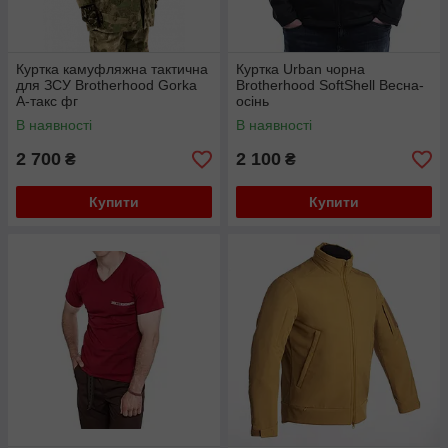
Куртка камуфляжна тактична
Куртка Urban чорна
для ЗСУ Brotherhood Gorka
Brotherhood SoftShell Весна-
А-такс фг
осінь
В наявності
В наявності
2 700
2 100
₴
₴
Купити
Купити