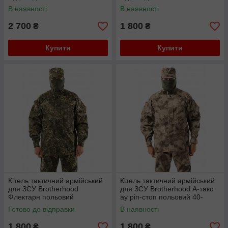
176
В наявності
В наявності
2 700
1 800
₴
₴
Купити
Купити
Кітель тактичний армійський
Кітель тактичний армійський
для ЗСУ Brotherhood
для ЗСУ Brotherhood А-такс
Флектарн польовий
ау ріп-стоп польовий 40-
42/158-164
Готово до відправки
В наявності
1 800
1 800
₴
₴