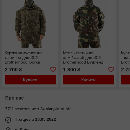
Куртка камуфляжна
Кітель тактичний
Кур
тактична для ЗСУ
армійський для ЗСУ
такт
Brotherhood Gorka
Brotherhood Вудленд
Brot
Флектарн
польовий 48-50/170-176
фг
2 700
1 800
2 7
₴
₴
Купити
Купити
Про нас
77% позитивних з 24 відгуків за рік
Працює з 18.05.2022
м. Київ