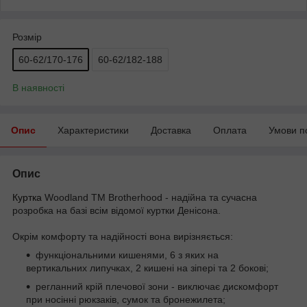
Розмір
60-62/170-176
60-62/182-188
В наявності
Опис
Характеристики
Доставка
Оплата
Умови п
Опис
Куртка
Woodland ТМ Brotherhood - надійна та сучасна
розробка на базі всім відомої куртки Денісона.
Окрім комфорту та надійності вона вирізняється:
функціональними кишенями, 6 з яких на
вертикальних липучках, 2 кишені на зіпері та 2 бокові;
регланний крій плечової зони - виключає дискомфорт
при носінні рюкзаків, сумок та бронежилета;