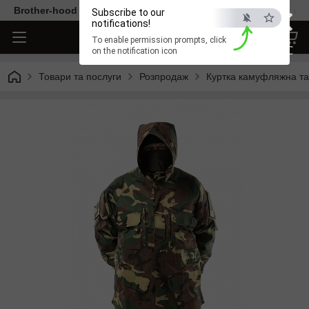
×
Brother-hood - Одяг та аксесуари тільки від перевірених ви
Subscribe to our
notifications!
To enable permission prompts, click
ESC
on the notification icon
Товари та послуги
Розпродаж
Куртка камуфляжна та