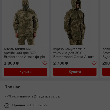
Кітель тактичний
Куртка камуфляжна
Кепк
армійський для ЗСУ
тактична для ЗСУ
Brot
Brotherhood A-такс фг ріп-
Brotherhood Gorka А-такс
Вудл
стоп польовий
фг
такт
1 800
2 700
290
₴
₴
Купити
Купити
Про нас
77% позитивних з 24 відгуків за рік
Працює з 18.05.2022