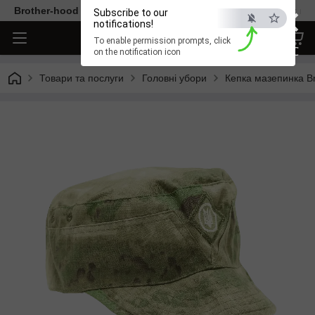
×
Brother-hood - Одяг та аксесуари тільки від перевірених ви
Subscribe to our
notifications!
To enable permission prompts, click
ESC
on the notification icon
Товари та послуги
Головні убори
Кепка мазепинка Br