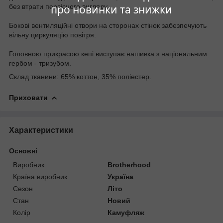
без втрати первісного вигляду.
про новинки та знижки
Бокові вентиляційні отвори на сторонах стінок забезпечують
вільну циркуляцію повітря.
Головною прикрасою кепі виступає нашивка з національним
гербом - тризубом.
Склад тканини: 65% коттон, 35% поліестер.
Приховати
Характеристики
Основні
Виробник
Brotherhood
Країна виробник
Україна
Сезон
Літо
Стан
Новий
Колір
Камуфляж