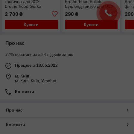
тактична для ЗСУ
Brotherhood Bullets
Brot
Brotherhood Gorka
Вудленд тризуб для ЗСУ
фг т
Флектарн
тактична
ЗСУ 
2 700
290
290
₴
₴
Купити
Купити
Про нас
77% позитивних з 24 відгуків за рік
Працює з 18.05.2022
м. Київ
м. Київ, Київ, Україна
Контакти
Про нас
Контакти