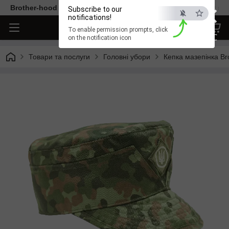
×
Brother-hood - Одяг та аксесуари тільки від перевірених ви
Subscribe to our
notifications!
To enable permission prompts, click
ESC
on the notification icon
Товари та послуги
Головні убори
Кепка мазепінка Br