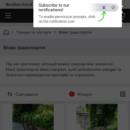
×
Brother-hood - Одяг та аксесуари тільки від перевірених ви
Subscribe to our
notifications!
To enable permission prompts, click
ESC
on the notification icon
Товари та послуги
Візки транспортні
Візки транспортні
Під час критичних ситуацій кожна секунда має значення.
Наші транспортні візки створені, щоб забезпечити швидке та
безпечне переміщення вантажів та поранених.
Сортування
0
Фільтри