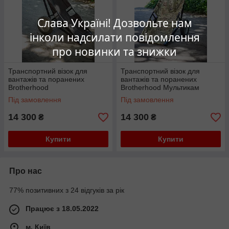
Слава Україні! Дозвольте нам
інколи надсилати повідомлення
про новинки та знижки
Транспортний візок для
Транспортний візок для
вантажів та поранених
вантажів та поранених
Brotherhood
Brotherhood Мультикам
Під замовлення
Під замовлення
14 300
14 300
₴
₴
Купити
Купити
Про нас
77% позитивних з 24 відгуків за рік
Працює з 18.05.2022
м. Київ