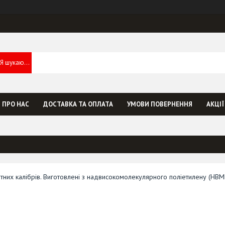
ПРО НАС
ДОСТАВКА ТА ОПЛАТА
УМОВИ ПОВЕРНЕННЯ
АКЦІЇ
олетних калібрів. Виготовлені з надвисокомолекулярного поліетилену (НВМ