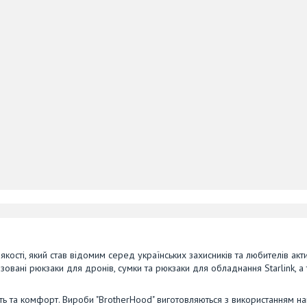
якості, який став відомим серед українських захисників та любителів акт
зовані рюкзаки для дронів, сумки та рюкзаки для обладнання Starlink, а 
ть та комфорт. Вироби "BrotherHood" виготовляються з використанням най