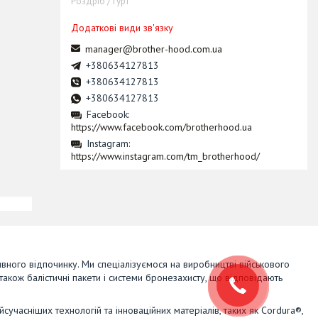
Роздріб / Гурт
manager@brother-hood.com.ua
+380634127813
+380634127813
+380634127813
Facebook
https://www.facebook.com/brotherhood.ua
Instagram
https://www.instagram.com/tm_brotherhood/
ивного відпочинку. Ми спеціалізуємося на виробництві військового
також балістичні пакети і системи бронезахисту, що відповідають
сучасніших технологій та інноваційних матеріалів, таких як Cordura®,