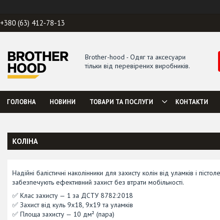
+380 (63) 412-78-13
Brother-hood - Одяг та аксесуари
тільки від перевірених виробників.
ГОЛОВНА
НОВИНИ
ТОВАРИ ТА ПОСЛУГИ
КОНТАКТИ
КОЛІНА
Надійні балістичні наколінники для захисту колін від уламків і піст
забезпечують ефективний захист без втрати мобільності.
✅ Клас захисту — 1 за ДСТУ 8782:2018
✅ Захист від куль 9х18, 9х19 та уламків
✅ Площа захисту — 10 дм² (пара)