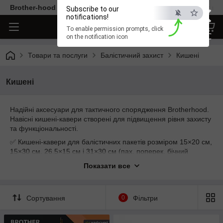
×
Brother-hood - Одяг та аксесуари тільки від перевірених ви
Subscribe to our
notifications!
To enable permission prompts, click
ESC
on the notification icon
Товари та послуги
Балістичний захист
Кишені
Кишені
Надійні аксесуари для тактичного спорядження Brotherhood.
Навісні кишені-кавери створені для підвищення рівня захисту
та функціональності.
✅ Кишені-кавери для балістичних пакетів розміром 15×20 см,
15×30 см, 26,5×15 см і 31×30 см (пах, поперек, бічний
захист)
Показати все
✅ Міцна поліамідна тканина (100% поліамід) з водо-,
вогнестійким та NIR-покриттям
✅ Кріплення — система MOLLE та Velcro для надійної
Сортування
0
Фільтри
фіксації та зручного доступу
Практичні рішення для тих, хто обирає максимальний захист і
зручність у будь-яких умовах. Brotherhood — коли важлива