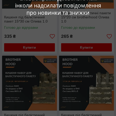
інколи надсилати повідомлення
про новинки та знижки
Кишеня під балістичні пакети
Кишеня під балістичний
15*20 см brotherhood Олива
пакет 15*30 см Олива 1.0
1.0
Готово до відправки
Готово до відправки
335
265
₴
₴
Купити
Купити
Кишеня під балістичний
Кишеня під балістичний