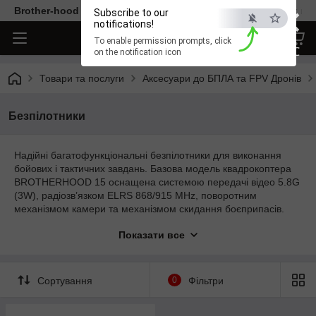
×
Brother-hood - Одяг та аксесуари тільки від перевірених ви
Subscribe to our
notifications!
To enable permission prompts, click
ESC
on the notification icon
Товари та послуги
Аксесуари до БПЛА та FPV Дронів
Безпілотники
Надійні багатофункціональні безпілотники для виконання
бойових і тактичних завдань. Базова модель квадрокоптера
BROTHERHOOD 15 оснащена системою передачі відео 5.8G
(3W), радіозв’язком ELRS 868/915 MHz, поворотним
механізмом камери та механізмом скидання боєприпасів.
Гнучка конфігурація під завдання замовника. Brotherhood —
Показати все
коли потрібна перевага в небі.
Сортування
0
Фільтри