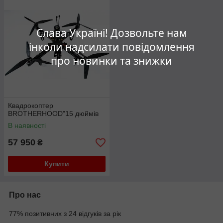
Слава Україні! Дозвольте нам
інколи надсилати повідомлення
про новинки та знижки
Квадрокоптер
BROTHERHOOD"15 дюймів
В наявності
57 950
₴
Купити
Про нас
77% позитивних з 24 відгуків за рік