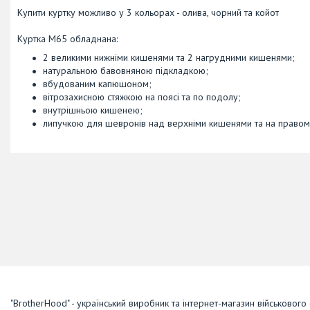
Купити куртку можливо у 3 кольорах - олива, чорний та койот
Куртка М65 обладнана:
2 великими нижніми кишенями та 2 нагрудними кишенями;
натуральною бавовняною підкладкою;
вбудованим капюшоном;
вітрозахисною стяжкою на поясі та по подолу;
внутрішньою кишенею;
липучкою для шевронів над верхніми кишенями та на правому
"BrotherHood" - український виробник та інтернет-магазин військового