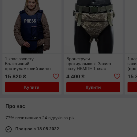
1 клас захисту
Бронетруси
1 кл
Балістичний
протиуламкові, Захист
захи
протиуламковий жилет
паху НВМПЕ 1 клас
(про
Brotherhood BV-1 Press
захисту
зовн
15 820
4 400
15 
₴
₴
НВМПЕ UHMWPE
Купити
Купити
Про нас
77% позитивних з 24 відгуків за рік
Працює з 18.05.2022