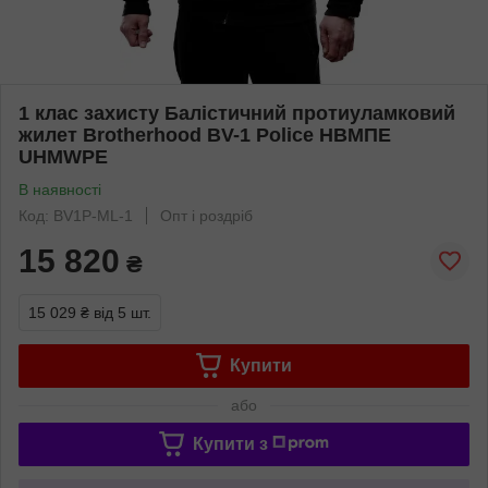
1 клас захисту Балістичний протиуламковий
жилет Brotherhood BV-1 Police НВМПЕ
UHMWPE
В наявності
Код: BV1P-ML-1
Опт і роздріб
15 820
₴
15 029 ₴
від 5 шт.
Купити
або
Купити з