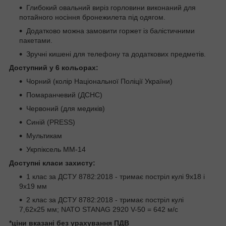
Глибокий овальний виріз горловини виконаний для
потайного носіння бронежилета під одягом.
Додатково можна замовити горжет із балістичними
пакетами.
Зручні кишені для телефону та додаткових предметів.
Доступний у 6 кольорах:
Чорний (колір Національної Поліції України)
Помаранчевий (ДСНС)
Червоний (для медиків)
Синій (PRESS)
Мультикам
Укрпіксель ММ-14
Доступні класи захисту:
1 клас за ДСТУ 8782:2018 - тримає постріл кулі 9х18 і
9х19 мм
2 клас за ДСТУ 8782:2018 - тримає постріл кулі
7,62х25 мм; NATO STANAG 2920 V-50 = 642 м/с
*ціни вказані без урахування ПДВ