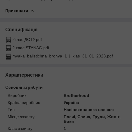
Приховати
Специфікація
2клас ДСТУ.pdf
2 клас STANAG.pdf
myaka_balistichna_bronya_1_j_klas_31_01_2023.pdf
Характеристики
Основні атрибути
Виробник
Brotherhood
Країна виробник
Україна
Тип
Напівсхованого носіння
Місце захисту
Плечі, Спина, Груди, Живіт,
Боки
Клас захисту
1