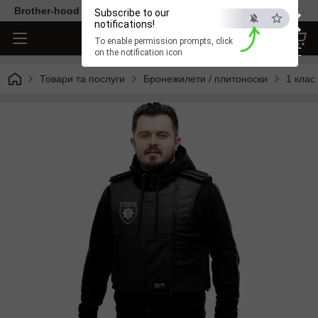
×
Brother-hood - Одяг та аксесуари тільки від перевірених ви
Subscribe to our
notifications!
To enable permission prompts, click
ESC
on the notification icon
Товари та послуги
Бронежилети / плитоноски
1 клас