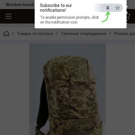
×
Brother-hood - Одяг та аксесуари тільки від перевірених ви
Subscribe to our
notifications!
To enable permission prompts, click
ESC
on the notification icon
Товари та послуги
Тактичне спорядження
Рюкзак для