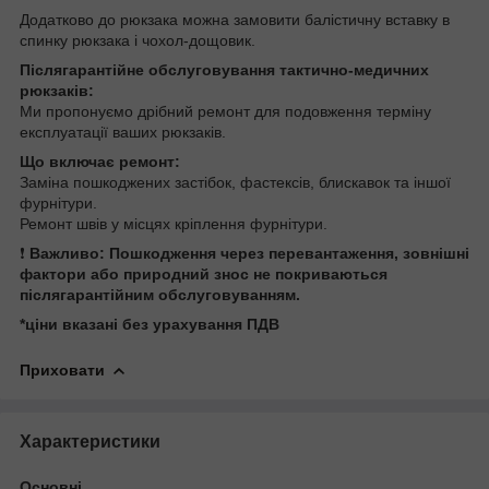
Додатково до рюкзака можна замовити балістичну вставку в
спинку рюкзака і чохол-дощовик.
Післягарантійне обслуговування тактично-медичних
рюкзаків:
Ми пропонуємо дрібний ремонт для подовження терміну
експлуатації ваших рюкзаків.
Що включає ремонт:
Заміна пошкоджених застібок, фастексів, блискавок та іншої
фурнітури.
Ремонт швів у місцях кріплення фурнітури.
❗️
Важливо:
Пошкодження через перевантаження, зовнішні
фактори або природний знос не покриваються
післягарантійним обслуговуванням.
*ціни вказані без урахування ПДВ
Приховати
Характеристики
Основні