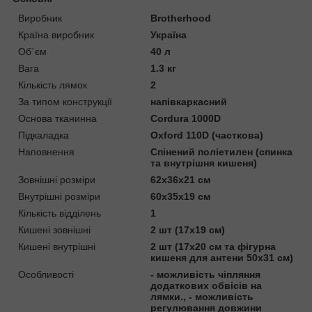
Виробник
Brotherhood
Країна виробник
Україна
Об`єм
40 л
Вага
1.3 кг
Кількість лямок
2
За типом конструкції
напівкаркасний
Основа тканинна
Cordura 1000D
Підкаладка
Oxford 110D (часткова)
Наповнення
Спінений поліетилен (спинка
та внутрішня кишеня)
Зовнішні розміри
62x36x21 см
Внутрішні розміри
60x35x19 см
Кількість відділень
1
Кишені зовнішні
2 шт (17x19 см)
Кишені внутрішні
2 шт (17х20 см та фігурна
кишеня для антени 50х31 см)
Особливості
- можливість чіпляння
додаткових обвісів на
лямки., - можливість
регулювання довжини