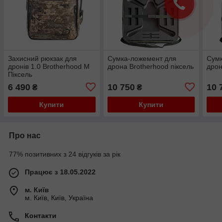
Захисний рюкзак для
Сумка-ложемент для
Сум
дронів 1.0 Brotherhood M
дрона Brotherhood піксель
дрон
Піксель
6 490
10 750
10 
₴
₴
Купити
Купити
Про нас
77% позитивних з 24 відгуків за рік
Працює з 18.05.2022
м. Київ
м. Київ, Київ, Україна
Контакти