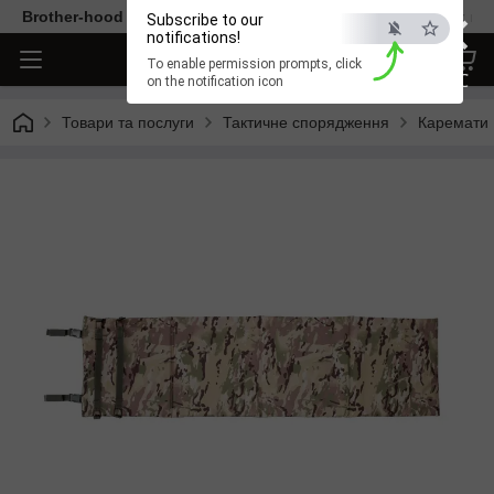
×
Brother-hood - Одяг та аксесуари тільки від перевірених ви
Subscribe to our
notifications!
To enable permission prompts, click
ESC
on the notification icon
Товари та послуги
Тактичне спорядження
Каремати