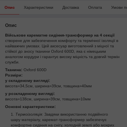
Опис
Характеристики
Доставка
Оплата
Умови п
Опис
Військове карематне сидіння-трансформер на 4 секції
створене для забезпечення комфорту та термічної ізоляції в
найважчих умовах. Цей аксесуар виготовлений з міцної та
стійкої до зносу тканини Oxford 600D, яка є німецьким
аналогом кордури і гарантує високу міцність та довгий термін
служби.
Тканина:
Oxford 600D
Розміри:
у складеному вигляді:
висота=34,5см, ширина=39см, товщина=40мм
у розкладеному вигляді:
висота=138см, ширина=39см, товщина=10мм
Основні характеристики:
Термоізоляція:
Завдяки використанню подвійного
шару матеріалу, каремат-трансформер забезпечує
комфортне сидіння на снігу, холодній землі або мокрих