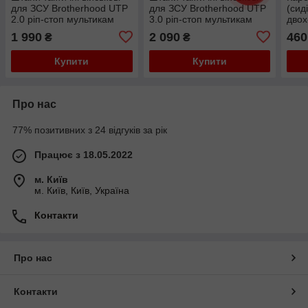
для ЗСУ Brotherhood UTP
для ЗСУ Brotherhood UTP
(сид
2.0 ріп-стоп мультикам
3.0 ріп-стоп мультикам
двох
Brot
1 990
2 090
460
₴
₴
Купити
Купити
Про нас
77% позитивних з 24 відгуків за рік
Працює з 18.05.2022
м. Київ
м. Київ, Київ, Україна
Контакти
Про нас
Контакти