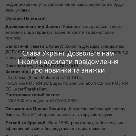
надійного захисту та забезпечення вам впевненості в будь-
яких умовах.
Основні Переваги:
Двокомпонентний Захист:
Комплект складається з двох
елементів, що гарантує повне покриття та захист зони
гомілок.
Балістичні Пакети 1 Класу:
Захист відповідає стандартам
Слава Україні! Дозвольте нам
ДСТУ 8782:2018, забезпечуючи ефективний захист навіть від
значущих загроз.
інколи надсилати повідомлення
Клас захисту 1 за ДСТУ 8782:2018
про новинки та знижки
Захист від куль:
- 9х18 мм, (9 mm Makarov) 57-Н-181с;
- 9х19 мм FMJ RN SC Luger/Parabellum або 9х19 мм FMJ RN
SC Luger/Parabellum.
Протиосколковий захист
- V50 480 м/с згідно зі STANAG 2920
Оптимальна Площа Захисту:
Комплект забезпечує площу
близько 25 дм2, зберігаючи легкість та зручність рухів.
Легкий та Зручний:
Вага 1990 грам (пара), забезпечуючи
ефективний захист без додаткового навантаження.