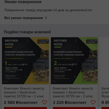
Умови повернення
Повернення товару впродовж 14 днів за домовленістю
Всі умови повернення
Подібні товари компанії
Комплект бічного захисту
Комплект бічного захисту
Балі
(кишені + балістичні
(кишені + балістичні
(сте
пакети) 15*20 см - 1 клас
пакети) 15*20 см - 2 клас
Мул
захисту - Мультикам 1.0
захисту - Мультикам 1.0
2 560
3 220
8 8
₴/комплект
₴/комплект