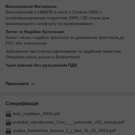
Високоякісні Матеріали:
Виготовлений із НВМПЕ в чохлі з Cordura 500D з
антиінфрачервоним покриттям (NIR) і 3D сіткою для
максимального комфорту та провітрювання.
Легке та Надійне Кріплення:
Захист легко і надійно кріпиться за допомогою фастексів до
РПС або плитоноски.
Забезпечте свої стегна ефективним та надійним захистом.
Обирайте якість разом із Brotherhood.
*ціни вказані без урахування ПДВ
Приховати
Специфікація
dstu_multikam_500d.pdf
protokol_viprobuvann_2mu____pokazniki_v50_stanag.pdf
myaka_balistichna_bronya_1_j_klas_31_01_2023.pdf