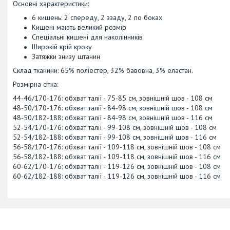
Основні характеристики:
6 кишень: 2 спереду, 2 ззаду, 2 по боках
Кишені мають великий розмір
Спеціальні кишені для наколінників
Широкій крій кроку
Затяжки знизу штанин
Склад тканини: 65% поліестер, 32% бавовна, 3% еластан.
Розмірна сітка:
44-46/170-176: обхват талії - 75-85 см, зовнішній шов - 108 см
48-50/170-176: обхват талії - 84-98 см, зовнішній шов - 108 см
48-50/182-188: обхват талії - 84-98 см, зовнішній шов - 116 см
52-54/170-176: обхват талії - 99-108 см, зовнішній шов - 108 см
52-54/182-188: обхват талії - 99-108 см, зовнішній шов - 116 см
56-58/170-176: обхват талії - 109-118 см, зовнішній шов - 108 см
56-58/182-188: обхват талії - 109-118 см, зовнішній шов - 116 см
60-62/170-176: обхват талії - 119-126 см, зовнішній шов - 108 см
60-62/182-188: обхват талії - 119-126 см, зовнішній шов - 116 см