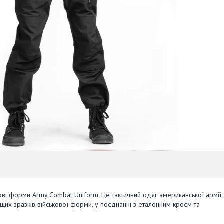
ові форми Army Combat Uniform. Це тактичний одяг американської армії,
щих зразків військової форми, у поєднанні з еталонним кроєм та