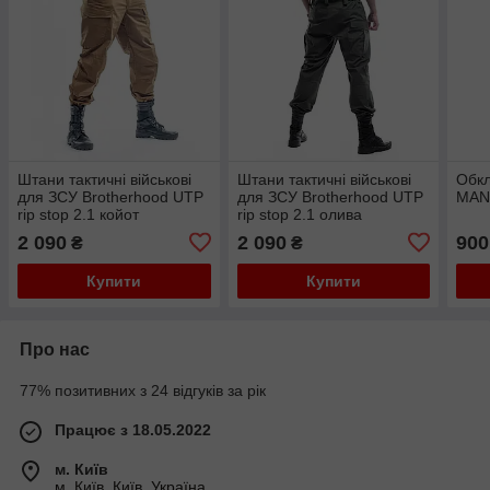
Штани тактичні військові
Штани тактичні військові
Обк
для ЗСУ Brotherhood UTP
для ЗСУ Brotherhood UTP
MANT
rip stop 2.1 койот
rip stop 2.1 олива
2 090
2 090
900
₴
₴
Купити
Купити
Про нас
77% позитивних з 24 відгуків за рік
Працює з 18.05.2022
м. Київ
м. Київ, Київ, Україна