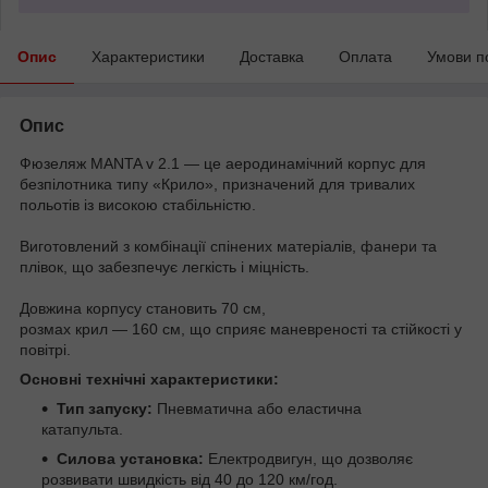
Опис
Характеристики
Доставка
Оплата
Умови п
Опис
Фюзеляж MANTA v 2.1 — це аеродинамічний корпус для
безпілотника типу «Крило», призначений для тривалих
польотів із високою стабільністю.
Виготовлений з комбінації спінених матеріалів, фанери та
плівок, що забезпечує легкість і міцність.
Довжина корпусу становить 70 см,
розмах крил — 160 см, що сприяє маневреності та стійкості у
повітрі.
Основні технічні характеристики:
Тип запуску:
Пневматична або еластична
катапульта.
Силова установка:
Електродвигун, що дозволяє
розвивати швидкість від 40 до 120 км/год.