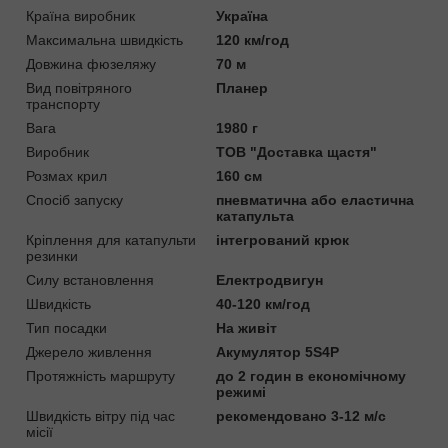
Країна виробник
Україна
Максимальна швидкість
120 км/год
Довжина фюзеляжу
70 м
Вид повітряного
Планер
транспорту
Вага
1980 г
Виробник
ТОВ "Доставка щастя"
Розмах крил
160 см
Спосіб запуску
пневматична або еластична
катапульта
Кріплення для катапульти
інтегрований крюк
резинки
Силу встановлення
Електродвигун
Швидкість
40-120 км/год
Тип посадки
На живіт
Джерело живлення
Акумулятор 5S4P
Протяжність маршруту
до 2 годин в економічному
режимі
Швидкість вітру під час
рекомендовано 3-12 м/с
місії