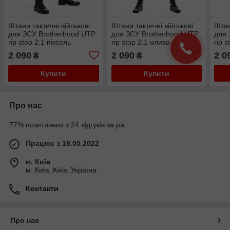
Штани тактичні військові
Штани тактичні військові
Штан
для ЗСУ Brotherhood UTP
для ЗСУ Brotherhood UTP
для 
rip stop 2.1 піксель
rip stop 2.1 олива
rip s
2 090
2 090
2 0
₴
₴
Купити
Купити
Про нас
77% позитивних з 24 відгуків за рік
Працює з 18.05.2022
м. Київ
м. Київ, Київ, Україна
Контакти
Про нас