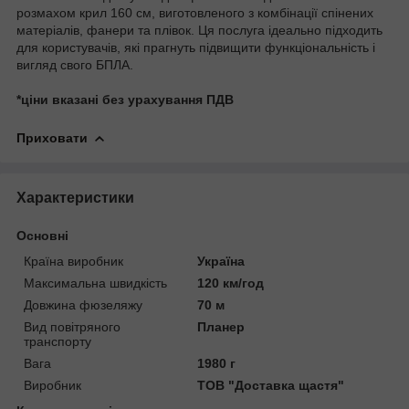
розмахом крил 160 см, виготовленого з комбінації спінених
матеріалів, фанери та плівок. Ця послуга ідеально підходить
для користувачів, які прагнуть підвищити функціональність і
вигляд свого БПЛА.
*ціни вказані без урахування ПДВ
Приховати
Характеристики
Основні
Країна виробник
Україна
Максимальна швидкість
120 км/год
Довжина фюзеляжу
70 м
Вид повітряного
Планер
транспорту
Вага
1980 г
Виробник
ТОВ "Доставка щастя"