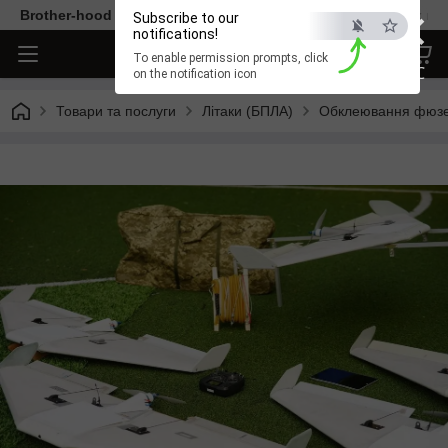
×
Brother-hood - Одяг та аксесуари тільки від перевірених ви
Subscribe to our
notifications!
To enable permission prompts, click
ESC
on the notification icon
Товари та послуги
Літаки (БПЛА)
Обклеювання фюзе